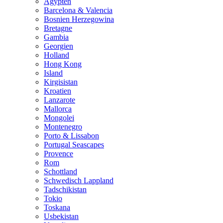
Ägypten
Barcelona & Valencia
Bosnien Herzegowina
Bretagne
Gambia
Georgien
Holland
Hong Kong
Island
Kirgisistan
Kroatien
Lanzarote
Mallorca
Mongolei
Montenegro
Porto & Lissabon
Portugal Seascapes
Provence
Rom
Schottland
Schwedisch Lappland
Tadschikistan
Tokio
Toskana
Usbekistan