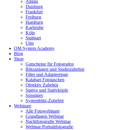
Allgäu
Duisburg
Frankfurt
Freiburg
Hamburg
Karlsruhe
Köln
Stuttgart
Ulm
OM System Academy
Blog
Shop
Gutscheine für Fotografen
Blitzanlagen und Studiozubehör
Filter und Adapterringe
Kalahari Fototaschen
Objektiv Zubehör
Stative und Stativköpfe
Sonstiges
Systemblitz-Zubehör
Webinare
Alle Fotowebinare
Grundlagen Webinar
Nachtfotografie Webinar
Webinar Portratifotografie