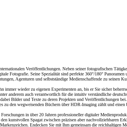
internationalen Veröffentlichungen. Neben seiner fotografischen Tätigke
tale Fotografie. Seine Spezialität sind perfekte 360°/180° Panoramen
chtungen, Agenturen und selbstständige Medienschaffende zu seinen K
n immer wieder zu eigenen Experimenten an, bis er Sie sicher beherrsc
ter anderem auch verantwortlich für die intuitiv verständliche deuts
dabei Bilder und Texte zu deren Projekten und Veröffentlichungen bei.
es zu den wegweisenden Büchern über HDR-Imaging zählt und einen be
Forschungen in über 20 Jahren professioneller digitaler Medienprodu
ht den kunstvollen Spagat zwischen präzisen aber nachvollziehbaren 
n Markenzeichen. Endecken Sie mit Ihm gemeinsam die reichhaltigen Mö