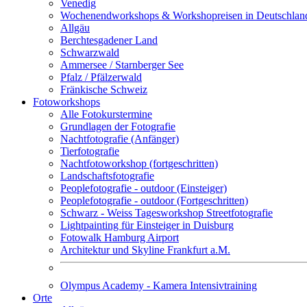
Venedig
Wochenendworkshops & Workshopreisen in Deutschlan
Allgäu
Berchtesgadener Land
Schwarzwald
Ammersee / Starnberger See
Pfalz / Pfälzerwald
Fränkische Schweiz
Fotoworkshops
Alle Fotokurstermine
Grundlagen der Fotografie
Nachtfotografie (Anfänger)
Tierfotografie
Nachtfotoworkshop (fortgeschritten)
Landschaftsfotografie
Peoplefotografie - outdoor (Einsteiger)
Peoplefotografie - outdoor (Fortgeschritten)
Schwarz - Weiss Tagesworkshop Streetfotografie
Lightpainting für Einsteiger in Duisburg
Fotowalk Hamburg Airport
Architektur und Skyline Frankfurt a.M.
Olympus Academy - Kamera Intensivtraining
Orte