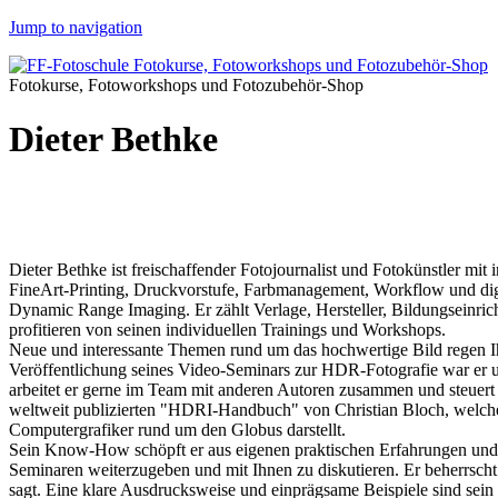
Jump to navigation
Fotokurse, Fotoworkshops und Fotozubehör-Shop
Dieter Bethke
Dieter Bethke ist freischaffender Fotojournalist und Fotokünstler mit 
FineArt-Printing, Druckvorstufe, Farbmanagement, Workflow und digi
Dynamic Range Imaging. Er zählt Verlage, Hersteller, Bildungseinri
profitieren von seinen individuellen Trainings und Workshops.
Neue und interessante Themen rund um das hochwertige Bild regen Ih
Veröffentlichung seines Video-Seminars zur HDR-Fotografie war er un
arbeitet er gerne im Team mit anderen Autoren zusammen und steuert 
weltweit publizierten "HDRI-Handbuch" von Christian Bloch, welch
Computergrafiker rund um den Globus darstellt.
Sein Know-How schöpft er aus eigenen praktischen Erfahrungen und 
Seminaren weiterzugeben und mit Ihnen zu diskutieren. Er beherrsc
sagt. Eine klare Ausdrucksweise und einprägsame Beispiele sind sei