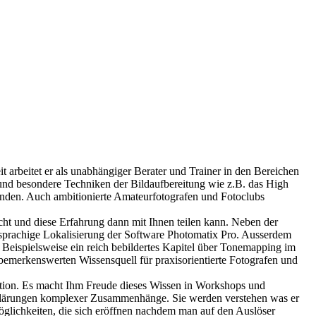
it arbeitet er als unabhängiger Berater und Trainer in den Bereichen
 und besondere Techniken der Bildaufbereitung wie z.B. das High
unden. Auch ambitionierte Amateurfotografen und Fotoclubs
ht und diese Erfahrung dann mit Ihnen teilen kann. Neben der
chsprachige Lokalisierung der Software Photomatix Pro. Ausserdem
 Beispielsweise ein reich bebildertes Kapitel über Tonemapping im
merkenswerten Wissensquell für praxisorientierte Fotografen und
ktion. Es macht Ihm Freude dieses Wissen in Workshops und
Erklärungen komplexer Zusammenhänge. Sie werden verstehen was er
glichkeiten, die sich eröffnen nachdem man auf den Auslöser