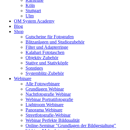
Karlsruhe
Köln
Stuttgart
Ulm
OM System Academy
Blog
Shop
Gutscheine für Fotografen
Blitzanlagen und Studiozubehör
Filter und Adapterringe
Kalahari Fototaschen
Objektiv Zubehör
Stative und Stativköpfe
Sonstiges
Systemblitz-Zubehör
Webinare
Alle Fotowebinare
Grundlagen Webinar
Nachtfotografie Webinar
Webinar Portratifotografie
Lightroom Webinare
Panorama Webinare
Streetfotografie-Webinar
Webinar Perfekte Bildqualität
Online-Seminar "Grundlagen der Bildgestaltung"