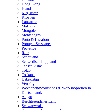
Hong Kong
Island
Kirgisistan
Kroatien
Lanzarote
Mallorca
Mongolei
Montenegro
Porto & Lissabon
Portugal Seascapes
Provence
Rom
Schottland
Schwedisch Lappland
Tadschikistan
Tokio
Toskana
Usbekistan
Venedig
Wochenendworkshops & Workshopreisen in
Deutschland:
Allgäu
Berchtesgadener Land
Schwarzwald