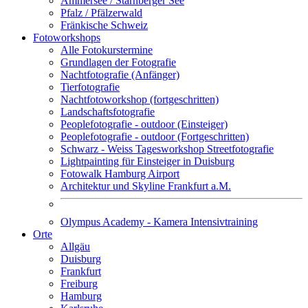
Ammersee / Starnberger See
Pfalz / Pfälzerwald
Fränkische Schweiz
Fotoworkshops
Alle Fotokurstermine
Grundlagen der Fotografie
Nachtfotografie (Anfänger)
Tierfotografie
Nachtfotoworkshop (fortgeschritten)
Landschaftsfotografie
Peoplefotografie - outdoor (Einsteiger)
Peoplefotografie - outdoor (Fortgeschritten)
Schwarz - Weiss Tagesworkshop Streetfotografie
Lightpainting für Einsteiger in Duisburg
Fotowalk Hamburg Airport
Architektur und Skyline Frankfurt a.M.
Olympus Academy - Kamera Intensivtraining
Orte
Allgäu
Duisburg
Frankfurt
Freiburg
Hamburg