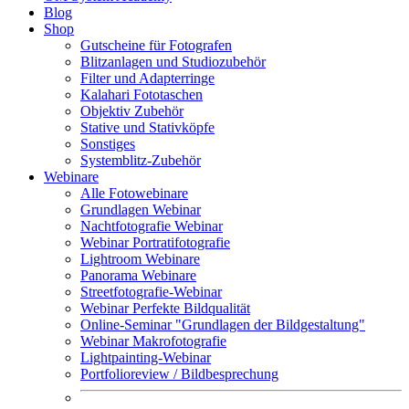
Blog
Shop
Gutscheine für Fotografen
Blitzanlagen und Studiozubehör
Filter und Adapterringe
Kalahari Fototaschen
Objektiv Zubehör
Stative und Stativköpfe
Sonstiges
Systemblitz-Zubehör
Webinare
Alle Fotowebinare
Grundlagen Webinar
Nachtfotografie Webinar
Webinar Portratifotografie
Lightroom Webinare
Panorama Webinare
Streetfotografie-Webinar
Webinar Perfekte Bildqualität
Online-Seminar "Grundlagen der Bildgestaltung"
Webinar Makrofotografie
Lightpainting-Webinar
Portfolioreview / Bildbesprechung