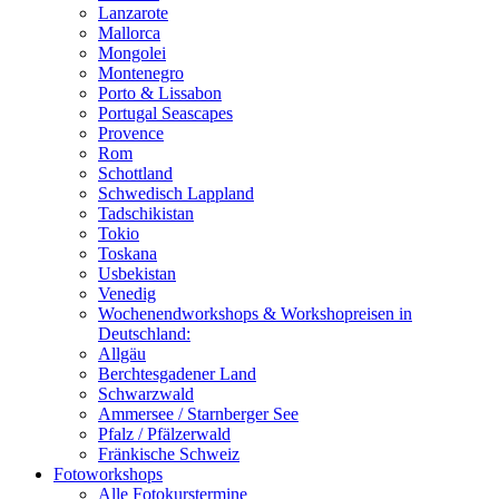
Lanzarote
Mallorca
Mongolei
Montenegro
Porto & Lissabon
Portugal Seascapes
Provence
Rom
Schottland
Schwedisch Lappland
Tadschikistan
Tokio
Toskana
Usbekistan
Venedig
Wochenendworkshops & Workshopreisen in
Deutschland:
Allgäu
Berchtesgadener Land
Schwarzwald
Ammersee / Starnberger See
Pfalz / Pfälzerwald
Fränkische Schweiz
Fotoworkshops
Alle Fotokurstermine