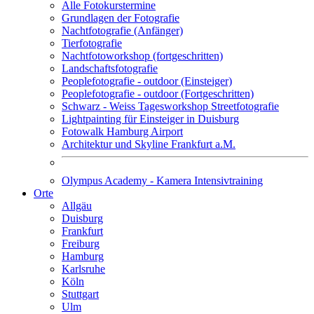
Alle Fotokurstermine
Grundlagen der Fotografie
Nachtfotografie (Anfänger)
Tierfotografie
Nachtfotoworkshop (fortgeschritten)
Landschaftsfotografie
Peoplefotografie - outdoor (Einsteiger)
Peoplefotografie - outdoor (Fortgeschritten)
Schwarz - Weiss Tagesworkshop Streetfotografie
Lightpainting für Einsteiger in Duisburg
Fotowalk Hamburg Airport
Architektur und Skyline Frankfurt a.M.
Olympus Academy - Kamera Intensivtraining
Orte
Allgäu
Duisburg
Frankfurt
Freiburg
Hamburg
Karlsruhe
Köln
Stuttgart
Ulm