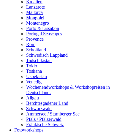
Kroatien
Lanzarote
Mallorca
Mongolei
Montenegro
Porto & Lissabon
Portugal Seascapes
Provence
Rom
Schottland
Schwedisch Lappland
Tadschikistan
Tokio
Toskana
Usbekistan
Venedig
Wochenendworkshops & Workshopreisen in
Deutschland:
Allgäu
Berchtesgadener Land
Schwarzwald
Ammersee / Starnberger See
Pfalz / Pfälzerwald
Fränkische Schweiz
Fotoworkshops