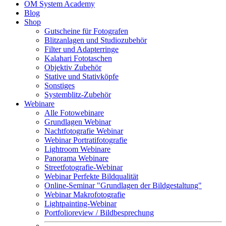
OM System Academy
Blog
Shop
Gutscheine für Fotografen
Blitzanlagen und Studiozubehör
Filter und Adapterringe
Kalahari Fototaschen
Objektiv Zubehör
Stative und Stativköpfe
Sonstiges
Systemblitz-Zubehör
Webinare
Alle Fotowebinare
Grundlagen Webinar
Nachtfotografie Webinar
Webinar Portratifotografie
Lightroom Webinare
Panorama Webinare
Streetfotografie-Webinar
Webinar Perfekte Bildqualität
Online-Seminar "Grundlagen der Bildgestaltung"
Webinar Makrofotografie
Lightpainting-Webinar
Portfolioreview / Bildbesprechung