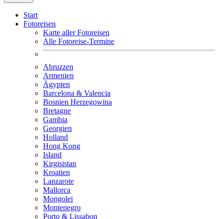
Start
Fotoreisen
Karte aller Fotoreisen
Alle Fotoreise-Termine
Abruzzen
Armenien
Ägypten
Barcelona & Valencia
Bosnien Herzegowina
Bretagne
Gambia
Georgien
Holland
Hong Kong
Island
Kirgisistan
Kroatien
Lanzarote
Mallorca
Mongolei
Montenegro
Porto & Lissabon