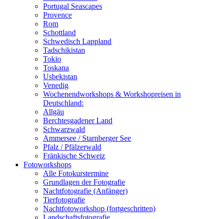
Portugal Seascapes
Provence
Rom
Schottland
Schwedisch Lappland
Tadschikistan
Tokio
Toskana
Usbekistan
Venedig
Wochenendworkshops & Workshopreisen in
Deutschland:
Allgäu
Berchtesgadener Land
Schwarzwald
Ammersee / Starnberger See
Pfalz / Pfälzerwald
Fränkische Schweiz
Fotoworkshops
Alle Fotokurstermine
Grundlagen der Fotografie
Nachtfotografie (Anfänger)
Tierfotografie
Nachtfotoworkshop (fortgeschritten)
Landschaftsfotografie