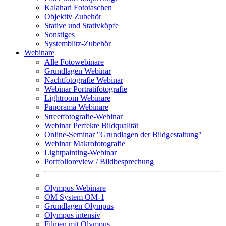
Kalahari Fototaschen
Objektiv Zubehör
Stative und Stativköpfe
Sonstiges
Systemblitz-Zubehör
Webinare
Alle Fotowebinare
Grundlagen Webinar
Nachtfotografie Webinar
Webinar Portratifotografie
Lightroom Webinare
Panorama Webinare
Streetfotografie-Webinar
Webinar Perfekte Bildqualität
Online-Seminar "Grundlagen der Bildgestaltung"
Webinar Makrofotografie
Lightpainting-Webinar
Portfolioreview / Bildbesprechung
Olympus Webinare
OM System OM-1
Grundlagen Olympus
Olympus intensiv
Filmen mit Olympus