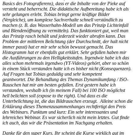
Basics des Fotografierens), dass er die Inhalte von der Pieke auf
versteht und beherrscht. Die didaktische Aufbereitung habe ich als
sehr gelungen erlebt. Tobias bringt gerne kräftige Bilder
(Vergleiche), um komplexe Sachverhalte schnell verständlich zu
machen (z. B. das Wasserhahn-Modell um das Prinzip Lichteinfall
und Blendenöffnung zu vermitteln). Das funktioniert gut, weil man
das Prinzip rasch behält und jederzeit wieder abrufen kann. Das
Problem der mittleren Belichtung (der Durchschnitt, der halt nicht
immer passt) hat er mir sehr schön bewusst gemacht. Das
Histogramm hat er ebenfalls gut erklärt. Sehr gefallen haben mir
die Ausführungen zu den Helligkeitsstufen. Irgendwie habe ich das
alles schon mehrmals irgendwo (YT-Videos) gehört, aber so schön
in einem Stück verstanden hatte ich es bisher nicht (Konsequenzen).
Auf Fragen hat Tobias geduldig und sehr kompetent
geantwortet. Die Behandlung des Themas Dynamikumfang / ISO-
Rauschen hat mir am besten gefallen. Erst gestern habe ich
verstanden, weshalb ich (in meinem Fall) bei 100 ISO möglichst
hell belichten soll (expose to the right). Und dass es die
Unterbelichtung ist, die das Bildrauschen erzeugt. Alleine schon die
Erklärung dieses Themenzusammenhanges rechtfertigt den Preis
des Webinars. Punktum und kurz: Ein sehr interessantes und
lehrreiches Webinar. Es war sicherlich nicht mein letztes. Gut finde
ich auch, das wir die Präsentation im Nachgang erhalten.
Danke für den super Kurs. Ihr scheint die Kurse wirklich gut im