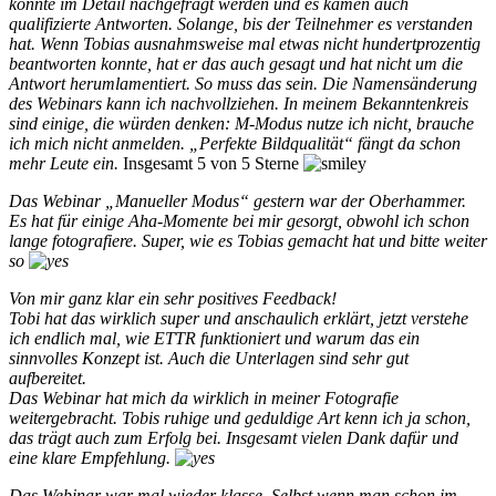
konnte im Detail nachgefragt werden und es kamen auch
qualifizierte Antworten. Solange, bis der Teilnehmer es verstanden
hat. Wenn Tobias ausnahmsweise mal etwas nicht hundertprozentig
beantworten konnte, hat er das auch gesagt und hat nicht um die
Antwort herumlamentiert. So muss das sein. Die Namensänderung
des Webinars kann ich nachvollziehen. In meinem Bekanntenkreis
sind einige, die würden denken: M-Modus nutze ich nicht, brauche
ich mich nicht anmelden. „Perfekte Bildqualität“ fängt da schon
mehr Leute ein.
Insgesamt 5 von 5 Sterne
Das Webinar „Manueller Modus“ gestern war der Oberhammer.
Es hat für einige Aha-Momente bei mir gesorgt, obwohl ich schon
lange fotografiere. Super, wie es Tobias gemacht hat und bitte weiter
so
Von mir ganz klar ein sehr positives Feedback!
Tobi hat das wirklich super und anschaulich erklärt, jetzt verstehe
ich endlich mal, wie ETTR funktioniert und warum das ein
sinnvolles Konzept ist. Auch die Unterlagen sind sehr gut
aufbereitet.
Das Webinar hat mich da wirklich in meiner Fotografie
weitergebracht. Tobis ruhige und geduldige Art kenn ich ja schon,
das trägt auch zum Erfolg bei. Insgesamt vielen Dank dafür und
eine klare Empfehlung.
Das Webinar war mal wieder klasse. Selbst wenn man schon im