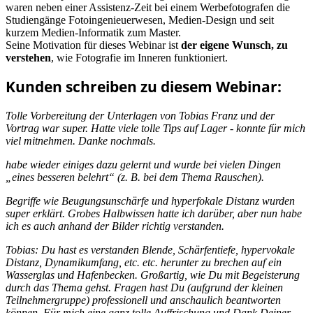
waren neben einer Assistenz-Zeit bei einem Werbefotografen die
Studiengänge Fotoingenieuerwesen, Medien-Design und seit
kurzem Medien-Informatik zum Master.
Seine Motivation für dieses Webinar ist
der eigene Wunsch, zu
verstehen
, wie Fotografie im Inneren funktioniert.
Kunden schreiben zu diesem Webinar:
Tolle Vorbereitung der Unterlagen von Tobias Franz und der
Vortrag war super. Hatte viele tolle Tips auf Lager - konnte für mich
viel mitnehmen. Danke nochmals.
habe wieder einiges dazu gelernt und wurde bei vielen Dingen
„eines besseren belehrt“ (z. B. bei dem Thema Rauschen).
Begriffe wie Beugungsunschärfe und hyperfokale Distanz wurden
super erklärt. Grobes Halbwissen hatte ich darüber, aber nun habe
ich es auch anhand der Bilder richtig verstanden.
Tobias: Du hast es verstanden Blende, Schärfentiefe, hypervokale
Distanz, Dynamikumfang, etc. etc. herunter zu brechen auf ein
Wasserglas und Hafenbecken. Großartig, wie Du mit Begeisterung
durch das Thema gehst. Fragen hast Du (aufgrund der kleinen
Teilnehmergruppe) professionell und anschaulich beantworten
können. Für mich eine ganz tolle Auffrischung und Dank Deiner