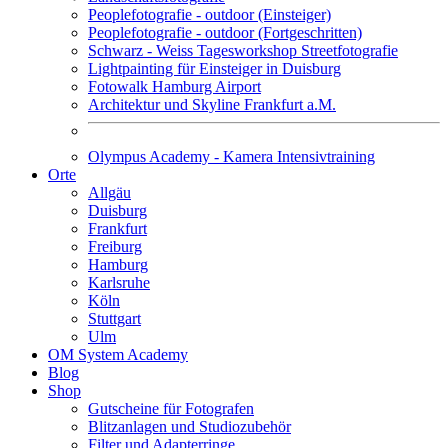
Peoplefotografie - outdoor (Einsteiger)
Peoplefotografie - outdoor (Fortgeschritten)
Schwarz - Weiss Tagesworkshop Streetfotografie
Lightpainting für Einsteiger in Duisburg
Fotowalk Hamburg Airport
Architektur und Skyline Frankfurt a.M.
Olympus Academy - Kamera Intensivtraining
Orte
Allgäu
Duisburg
Frankfurt
Freiburg
Hamburg
Karlsruhe
Köln
Stuttgart
Ulm
OM System Academy
Blog
Shop
Gutscheine für Fotografen
Blitzanlagen und Studiozubehör
Filter und Adapterringe