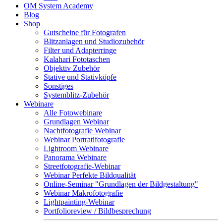
OM System Academy
Blog
Shop
Gutscheine für Fotografen
Blitzanlagen und Studiozubehör
Filter und Adapterringe
Kalahari Fototaschen
Objektiv Zubehör
Stative und Stativköpfe
Sonstiges
Systemblitz-Zubehör
Webinare
Alle Fotowebinare
Grundlagen Webinar
Nachtfotografie Webinar
Webinar Portratifotografie
Lightroom Webinare
Panorama Webinare
Streetfotografie-Webinar
Webinar Perfekte Bildqualität
Online-Seminar "Grundlagen der Bildgestaltung"
Webinar Makrofotografie
Lightpainting-Webinar
Portfolioreview / Bildbesprechung