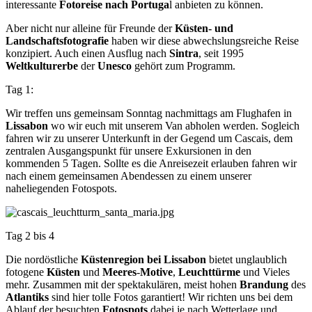
interessante
Fotoreise nach Portuga
l anbieten zu können.
Aber nicht nur alleine für Freunde der
Küsten- und
Landschaftsfotografie
haben wir diese abwechslungsreiche Reise
konzipiert. Auch einen Ausflug nach
Sintra
, seit 1995
Weltkulturerbe
der
Unesco
gehört zum Programm.
Tag 1:
Wir treffen uns gemeinsam Sonntag nachmittags am Flughafen in
Lissabon
wo wir euch mit unserem Van abholen werden. Sogleich
fahren wir zu unserer Unterkunft in der Gegend um Cascais, dem
zentralen Ausgangspunkt für unsere Exkursionen in den
kommenden 5 Tagen. Sollte es die Anreisezeit erlauben fahren wir
nach einem gemeinsamen Abendessen zu einem unserer
naheliegenden Fotospots.
Tag 2 bis 4
Die nordöstliche
Küstenregion bei Lissabon
bietet unglaublich
fotogene
Küsten
und
Meeres
-
Motive
,
Leuchttürme
und Vieles
mehr. Zusammen mit der spektakulären, meist hohen
Brandung
des
Atlantiks
sind hier tolle Fotos garantiert! Wir richten uns bei dem
Ablauf der besuchten
Fotospots
dabei je nach Wetterlage und