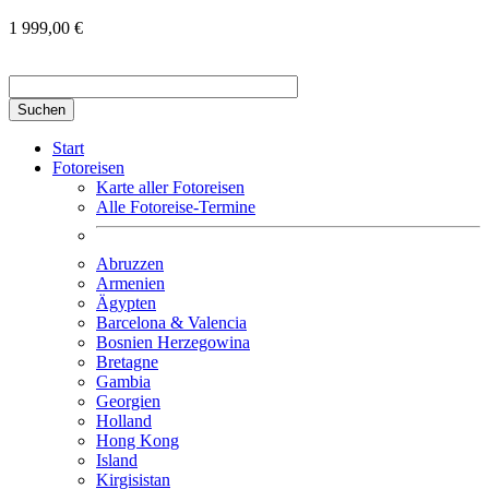
1 999,00 €
Suchbegriff hier eingeben
Start
Fotoreisen
Karte aller Fotoreisen
Alle Fotoreise-Termine
Abruzzen
Armenien
Ägypten
Barcelona & Valencia
Bosnien Herzegowina
Bretagne
Gambia
Georgien
Holland
Hong Kong
Island
Kirgisistan