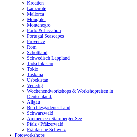
Kroatien
Lanzarote
Mallorca
Mongolei
Montenegro
Porto & Lissabon
Portugal Seascapes
Provence
Rom
Schottland
Schwedisch Lappland
Tadschikistan
Tokio
Toskana
Usbekistan
Venedig
Wochenendworkshops & Workshopreisen in
Deutschland:
Allgäu
Berchtesgadener Land
Schwarzwald
Ammersee / Starnberger See
Pfalz / Pfälzerwald
Fränkische Schweiz
Fotoworkshops