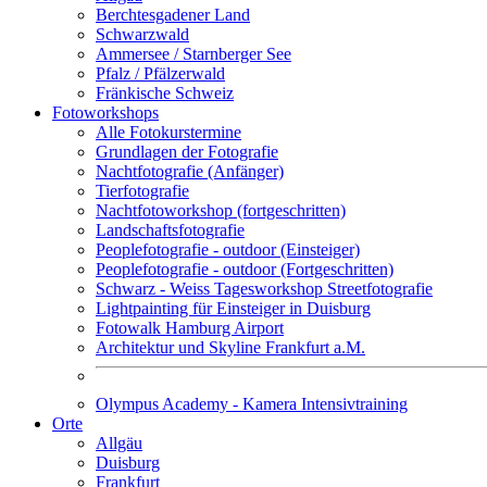
Berchtesgadener Land
Schwarzwald
Ammersee / Starnberger See
Pfalz / Pfälzerwald
Fränkische Schweiz
Fotoworkshops
Alle Fotokurstermine
Grundlagen der Fotografie
Nachtfotografie (Anfänger)
Tierfotografie
Nachtfotoworkshop (fortgeschritten)
Landschaftsfotografie
Peoplefotografie - outdoor (Einsteiger)
Peoplefotografie - outdoor (Fortgeschritten)
Schwarz - Weiss Tagesworkshop Streetfotografie
Lightpainting für Einsteiger in Duisburg
Fotowalk Hamburg Airport
Architektur und Skyline Frankfurt a.M.
Olympus Academy - Kamera Intensivtraining
Orte
Allgäu
Duisburg
Frankfurt