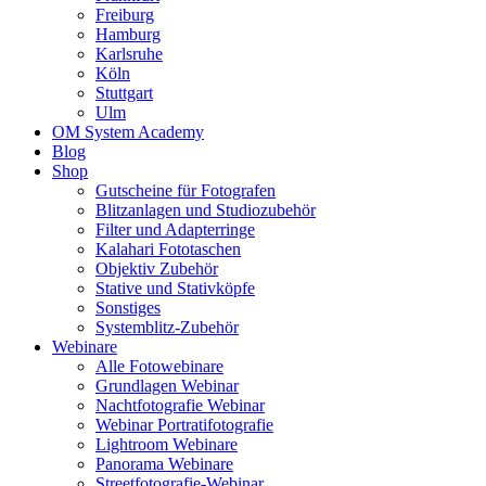
Freiburg
Hamburg
Karlsruhe
Köln
Stuttgart
Ulm
OM System Academy
Blog
Shop
Gutscheine für Fotografen
Blitzanlagen und Studiozubehör
Filter und Adapterringe
Kalahari Fototaschen
Objektiv Zubehör
Stative und Stativköpfe
Sonstiges
Systemblitz-Zubehör
Webinare
Alle Fotowebinare
Grundlagen Webinar
Nachtfotografie Webinar
Webinar Portratifotografie
Lightroom Webinare
Panorama Webinare
Streetfotografie-Webinar