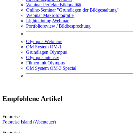
Webinar Perfekte Bildqualität
Online-Seminar "Grundlagen der Bildgestaltung"
Webinar Makrofotografie
Lightpainting-Webinar
Portfolioreview / Bildbesprechung
Olympus Webinare
OM System OM-1
Grundlagen Olympus
Olympus intensiv
Filmen mit Olympus
OM System OM-3 Special
Empfohlene Artikel
Fotoreise
Fotoreise Island (Abenteuer)
Fotoreise