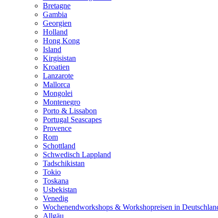
Bretagne
Gambia
Georgien
Holland
Hong Kong
Island
Kirgisistan
Kroatien
Lanzarote
Mallorca
Mongolei
Montenegro
Porto & Lissabon
Portugal Seascapes
Provence
Rom
Schottland
Schwedisch Lappland
Tadschikistan
Tokio
Toskana
Usbekistan
Venedig
Wochenendworkshops & Workshopreisen in Deutschlan
Allgäu