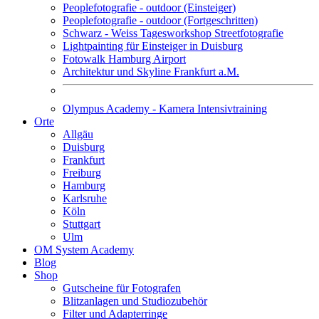
Peoplefotografie - outdoor (Einsteiger)
Peoplefotografie - outdoor (Fortgeschritten)
Schwarz - Weiss Tagesworkshop Streetfotografie
Lightpainting für Einsteiger in Duisburg
Fotowalk Hamburg Airport
Architektur und Skyline Frankfurt a.M.
Olympus Academy - Kamera Intensivtraining
Orte
Allgäu
Duisburg
Frankfurt
Freiburg
Hamburg
Karlsruhe
Köln
Stuttgart
Ulm
OM System Academy
Blog
Shop
Gutscheine für Fotografen
Blitzanlagen und Studiozubehör
Filter und Adapterringe