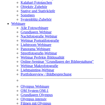
Kalahari Fototaschen
Objektiv Zubehör
Stative und Stativköpfe
Sonstiges
Systemblitz-Zubehör
Webinare
Alle Fotowebinare
Grundlagen Webinar
Nachtfotografie Webinar
Webinar Portratifotografie
Lightroom Webinare
Panorama Webinare
Streetfotografie-Webinar
Webinar Perfekte Bildqualität
Online-Seminar "Grundlagen der Bildgestaltung"
Webinar Makrofotografie
Lightpainting-Webinar
Portfolioreview / Bildbesprechung
Olympus Webinare
OM System OM-1
Grundlagen Olympus
Olympus intensiv
Filmen mit Olympus