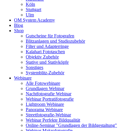
Köln
Stuttgart
Ulm
OM System Academy
Blog
Shop
Gutscheine für Fotografen
Blitzanlagen und Studiozubehör
Filter und Adapterringe
Kalahari Fototaschen
Objektiv Zubehör
Stative und Stativköpfe
Sonstiges
Systemblitz-Zubehör
Webinare
Alle Fotowebinare
Grundlagen Webinar
Nachtfotografie Webinar
Webinar Portratifotografie
Lightroom Webinare
Panorama Webinare
Streetfotografie-Webinar
Webinar Perfekte Bildqualität
Online-Seminar "Grundlagen der Bildgestaltung"
Webinar Makrofotografie