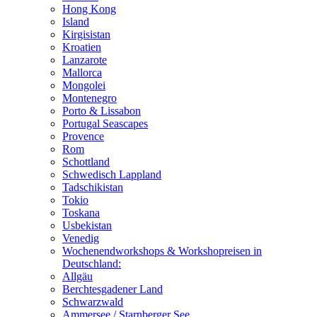
Hong Kong
Island
Kirgisistan
Kroatien
Lanzarote
Mallorca
Mongolei
Montenegro
Porto & Lissabon
Portugal Seascapes
Provence
Rom
Schottland
Schwedisch Lappland
Tadschikistan
Tokio
Toskana
Usbekistan
Venedig
Wochenendworkshops & Workshopreisen in
Deutschland:
Allgäu
Berchtesgadener Land
Schwarzwald
Ammersee / Starnberger See