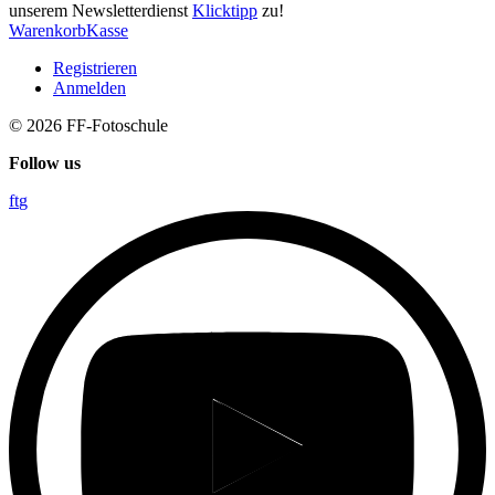
unserem Newsletterdienst
Klicktipp
zu!
Warenkorb
Kasse
Registrieren
Anmelden
© 2026
FF-Fotoschule
Follow us
f
t
g