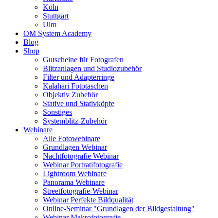
Köln
Stuttgart
Ulm
OM System Academy
Blog
Shop
Gutscheine für Fotografen
Blitzanlagen und Studiozubehör
Filter und Adapterringe
Kalahari Fototaschen
Objektiv Zubehör
Stative und Stativköpfe
Sonstiges
Systemblitz-Zubehör
Webinare
Alle Fotowebinare
Grundlagen Webinar
Nachtfotografie Webinar
Webinar Portratifotografie
Lightroom Webinare
Panorama Webinare
Streetfotografie-Webinar
Webinar Perfekte Bildqualität
Online-Seminar "Grundlagen der Bildgestaltung"
Webinar Makrofotografie