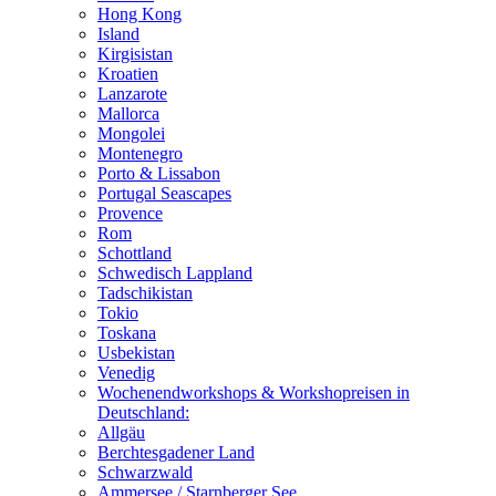
Hong Kong
Island
Kirgisistan
Kroatien
Lanzarote
Mallorca
Mongolei
Montenegro
Porto & Lissabon
Portugal Seascapes
Provence
Rom
Schottland
Schwedisch Lappland
Tadschikistan
Tokio
Toskana
Usbekistan
Venedig
Wochenendworkshops & Workshopreisen in
Deutschland:
Allgäu
Berchtesgadener Land
Schwarzwald
Ammersee / Starnberger See