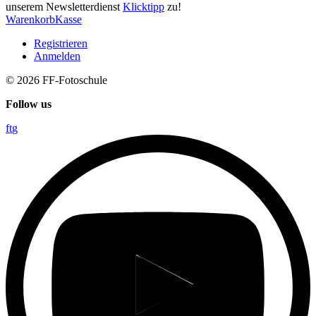
unserem Newsletterdienst
Klicktipp
zu!
Warenkorb
Kasse
Registrieren
Anmelden
© 2026
FF-Fotoschule
Follow us
f
t
g