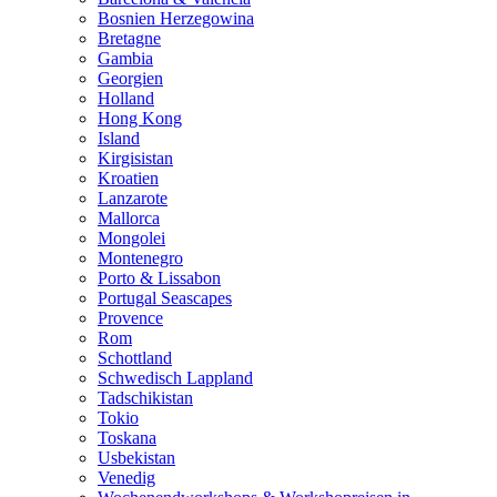
Bosnien Herzegowina
Bretagne
Gambia
Georgien
Holland
Hong Kong
Island
Kirgisistan
Kroatien
Lanzarote
Mallorca
Mongolei
Montenegro
Porto & Lissabon
Portugal Seascapes
Provence
Rom
Schottland
Schwedisch Lappland
Tadschikistan
Tokio
Toskana
Usbekistan
Venedig