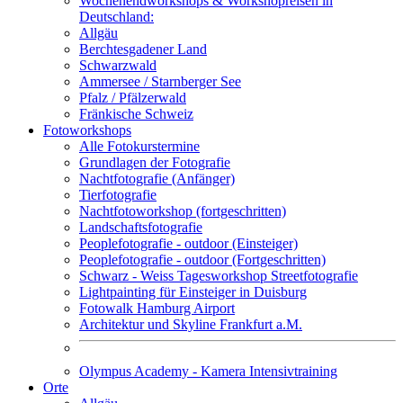
Wochenendworkshops & Workshopreisen in
Deutschland:
Allgäu
Berchtesgadener Land
Schwarzwald
Ammersee / Starnberger See
Pfalz / Pfälzerwald
Fränkische Schweiz
Fotoworkshops
Alle Fotokurstermine
Grundlagen der Fotografie
Nachtfotografie (Anfänger)
Tierfotografie
Nachtfotoworkshop (fortgeschritten)
Landschaftsfotografie
Peoplefotografie - outdoor (Einsteiger)
Peoplefotografie - outdoor (Fortgeschritten)
Schwarz - Weiss Tagesworkshop Streetfotografie
Lightpainting für Einsteiger in Duisburg
Fotowalk Hamburg Airport
Architektur und Skyline Frankfurt a.M.
Olympus Academy - Kamera Intensivtraining
Orte