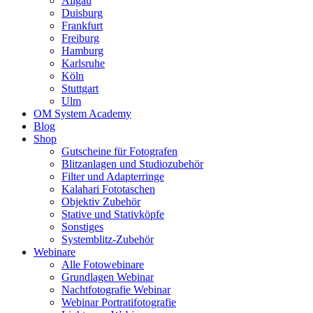
Allgäu
Duisburg
Frankfurt
Freiburg
Hamburg
Karlsruhe
Köln
Stuttgart
Ulm
OM System Academy
Blog
Shop
Gutscheine für Fotografen
Blitzanlagen und Studiozubehör
Filter und Adapterringe
Kalahari Fototaschen
Objektiv Zubehör
Stative und Stativköpfe
Sonstiges
Systemblitz-Zubehör
Webinare
Alle Fotowebinare
Grundlagen Webinar
Nachtfotografie Webinar
Webinar Portratifotografie