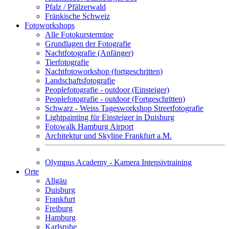
Pfalz / Pfälzerwald
Fränkische Schweiz
Fotoworkshops
Alle Fotokurstermine
Grundlagen der Fotografie
Nachtfotografie (Anfänger)
Tierfotografie
Nachtfotoworkshop (fortgeschritten)
Landschaftsfotografie
Peoplefotografie - outdoor (Einsteiger)
Peoplefotografie - outdoor (Fortgeschritten)
Schwarz - Weiss Tagesworkshop Streetfotografie
Lightpainting für Einsteiger in Duisburg
Fotowalk Hamburg Airport
Architektur und Skyline Frankfurt a.M.
Olympus Academy - Kamera Intensivtraining
Orte
Allgäu
Duisburg
Frankfurt
Freiburg
Hamburg
Karlsruhe