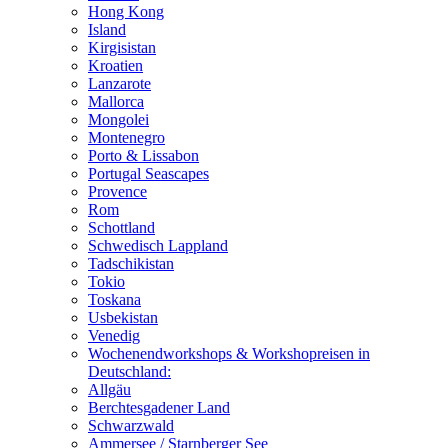
Hong Kong
Island
Kirgisistan
Kroatien
Lanzarote
Mallorca
Mongolei
Montenegro
Porto & Lissabon
Portugal Seascapes
Provence
Rom
Schottland
Schwedisch Lappland
Tadschikistan
Tokio
Toskana
Usbekistan
Venedig
Wochenendworkshops & Workshopreisen in
Deutschland:
Allgäu
Berchtesgadener Land
Schwarzwald
Ammersee / Starnberger See