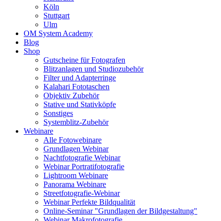
Köln
Stuttgart
Ulm
OM System Academy
Blog
Shop
Gutscheine für Fotografen
Blitzanlagen und Studiozubehör
Filter und Adapterringe
Kalahari Fototaschen
Objektiv Zubehör
Stative und Stativköpfe
Sonstiges
Systemblitz-Zubehör
Webinare
Alle Fotowebinare
Grundlagen Webinar
Nachtfotografie Webinar
Webinar Portratifotografie
Lightroom Webinare
Panorama Webinare
Streetfotografie-Webinar
Webinar Perfekte Bildqualität
Online-Seminar "Grundlagen der Bildgestaltung"
Webinar Makrofotografie