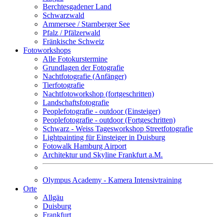
Berchtesgadener Land
Schwarzwald
Ammersee / Starnberger See
Pfalz / Pfälzerwald
Fränkische Schweiz
Fotoworkshops
Alle Fotokurstermine
Grundlagen der Fotografie
Nachtfotografie (Anfänger)
Tierfotografie
Nachtfotoworkshop (fortgeschritten)
Landschaftsfotografie
Peoplefotografie - outdoor (Einsteiger)
Peoplefotografie - outdoor (Fortgeschritten)
Schwarz - Weiss Tagesworkshop Streetfotografie
Lightpainting für Einsteiger in Duisburg
Fotowalk Hamburg Airport
Architektur und Skyline Frankfurt a.M.
Olympus Academy - Kamera Intensivtraining
Orte
Allgäu
Duisburg
Frankfurt