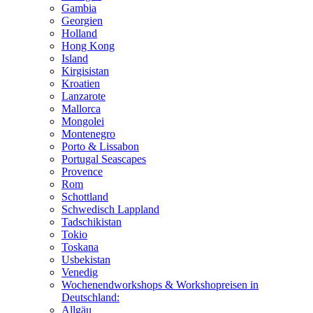
Gambia
Georgien
Holland
Hong Kong
Island
Kirgisistan
Kroatien
Lanzarote
Mallorca
Mongolei
Montenegro
Porto & Lissabon
Portugal Seascapes
Provence
Rom
Schottland
Schwedisch Lappland
Tadschikistan
Tokio
Toskana
Usbekistan
Venedig
Wochenendworkshops & Workshopreisen in
Deutschland:
Allgäu