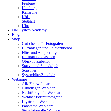
Freiburg
Hamburg
Karlsruhe
Köln
Stuttgart
Ulm
OM System Academy
Blog
Shop
Gutscheine für Fotografen
Blitzanlagen und Studiozubehör
Filter und Adapterringe
Kalahari Fototaschen
Objektiv Zubehör
Stative und Stativköpfe
Sonstiges
Systemblitz-Zubehör
Webinare
Alle Fotowebinare
Grundlagen Webinar
Nachtfotografie Webinar
Webinar Portratifotografie
Lightroom Webinare
Panorama Webinare
Streetfotografie-Webinar