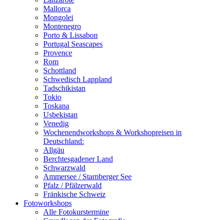
Mallorca
Mongolei
Montenegro
Porto & Lissabon
Portugal Seascapes
Provence
Rom
Schottland
Schwedisch Lappland
Tadschikistan
Tokio
Toskana
Usbekistan
Venedig
Wochenendworkshops & Workshopreisen in
Deutschland:
Allgäu
Berchtesgadener Land
Schwarzwald
Ammersee / Starnberger See
Pfalz / Pfälzerwald
Fränkische Schweiz
Fotoworkshops
Alle Fotokurstermine