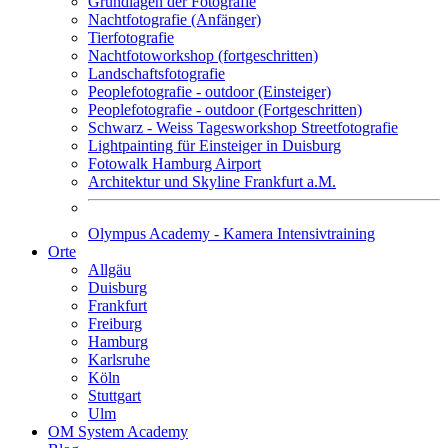
Grundlagen der Fotografie
Nachtfotografie (Anfänger)
Tierfotografie
Nachtfotoworkshop (fortgeschritten)
Landschaftsfotografie
Peoplefotografie - outdoor (Einsteiger)
Peoplefotografie - outdoor (Fortgeschritten)
Schwarz - Weiss Tagesworkshop Streetfotografie
Lightpainting für Einsteiger in Duisburg
Fotowalk Hamburg Airport
Architektur und Skyline Frankfurt a.M.
Olympus Academy - Kamera Intensivtraining
Orte
Allgäu
Duisburg
Frankfurt
Freiburg
Hamburg
Karlsruhe
Köln
Stuttgart
Ulm
OM System Academy