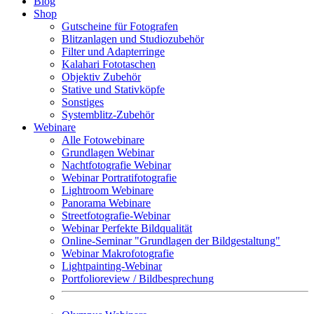
Blog
Shop
Gutscheine für Fotografen
Blitzanlagen und Studiozubehör
Filter und Adapterringe
Kalahari Fototaschen
Objektiv Zubehör
Stative und Stativköpfe
Sonstiges
Systemblitz-Zubehör
Webinare
Alle Fotowebinare
Grundlagen Webinar
Nachtfotografie Webinar
Webinar Portratifotografie
Lightroom Webinare
Panorama Webinare
Streetfotografie-Webinar
Webinar Perfekte Bildqualität
Online-Seminar "Grundlagen der Bildgestaltung"
Webinar Makrofotografie
Lightpainting-Webinar
Portfolioreview / Bildbesprechung