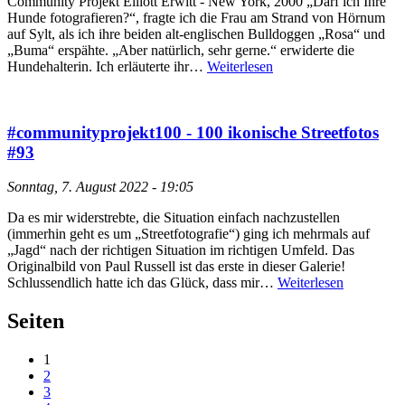
Community Projekt Elliott Erwitt - New York, 2000 „Darf ich Ihre
Hunde fotografieren?“, fragte ich die Frau am Strand von Hörnum
auf Sylt, als ich ihre beiden alt-englischen Bulldoggen „Rosa“ und
„Buma“ erspähte. „Aber natürlich, sehr gerne.“ erwiderte die
Hundehalterin. Ich erläuterte ihr…
Weiterlesen
#communityprojekt100 - 100 ikonische Streetfotos
#93
Sonntag, 7. August 2022 - 19:05
Da es mir widerstrebte, die Situation einfach nachzustellen
(immerhin geht es um „Streetfotografie“) ging ich mehrmals auf
„Jagd“ nach der richtigen Situation im richtigen Umfeld. Das
Originalbild von Paul Russell ist das erste in dieser Galerie!
Schlussendlich hatte ich das Glück, dass mir…
Weiterlesen
Seiten
1
2
3