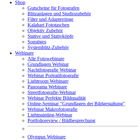
Shop
Gutscheine für Fotografen
Blitzanlagen und Studiozubehör
Filter und Adapterringe
Kalahari Fototaschen
Objektiv Zubehör
Stative und Stativköpfe
Sonstiges
Systemblitz-Zubehör
Webinare
Alle Fotowebinare
Grundlagen Webinar
Nachtfotografie Webinar
Webinar Portratifotografie
Lightroom Webinare
Panorama Webinare
Streetfotografie-Webinar
Webinar Perfekte Bildqualität
Online-Seminar "Grundlagen der Bildgestaltung"
Webinar Makrofotografie
Lightpainting-Webinar
Portfolioreview / Bildbesprechung
Olympus Webinare