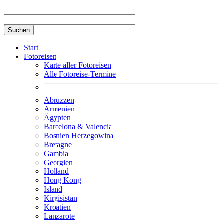
Suchbegriff hier eingeben
Start
Fotoreisen
Karte aller Fotoreisen
Alle Fotoreise-Termine
Abruzzen
Armenien
Ägypten
Barcelona & Valencia
Bosnien Herzegowina
Bretagne
Gambia
Georgien
Holland
Hong Kong
Island
Kirgisistan
Kroatien
Lanzarote