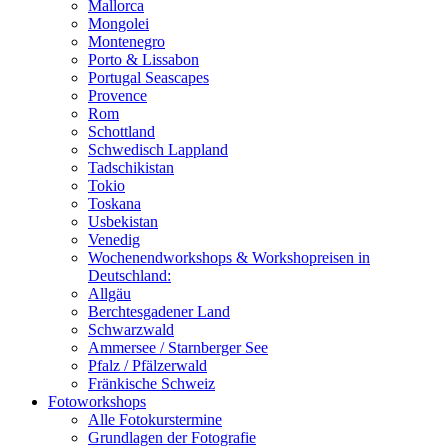
Mallorca
Mongolei
Montenegro
Porto & Lissabon
Portugal Seascapes
Provence
Rom
Schottland
Schwedisch Lappland
Tadschikistan
Tokio
Toskana
Usbekistan
Venedig
Wochenendworkshops & Workshopreisen in
Deutschland:
Allgäu
Berchtesgadener Land
Schwarzwald
Ammersee / Starnberger See
Pfalz / Pfälzerwald
Fränkische Schweiz
Fotoworkshops
Alle Fotokurstermine
Grundlagen der Fotografie