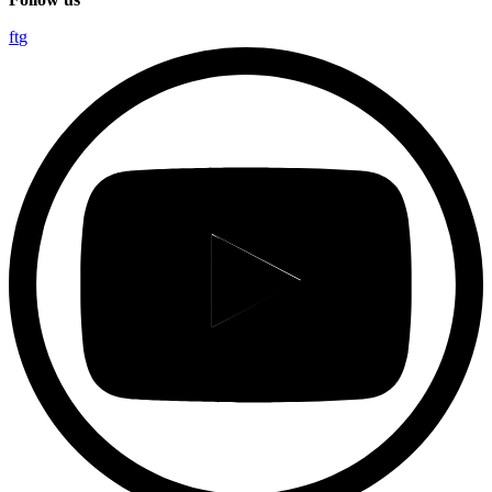
f
t
g