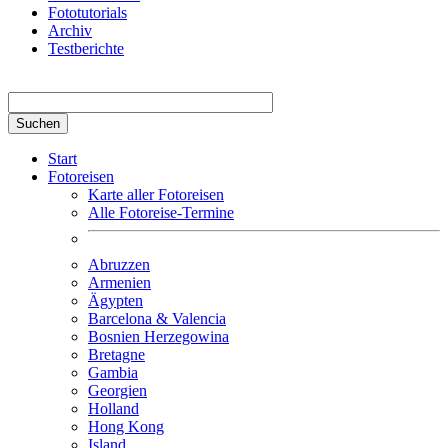
Fototutorials
Archiv
Testberichte
Suchbegriff hier eingeben
Start
Fotoreisen
Karte aller Fotoreisen
Alle Fotoreise-Termine
Abruzzen
Armenien
Ägypten
Barcelona & Valencia
Bosnien Herzegowina
Bretagne
Gambia
Georgien
Holland
Hong Kong
Island