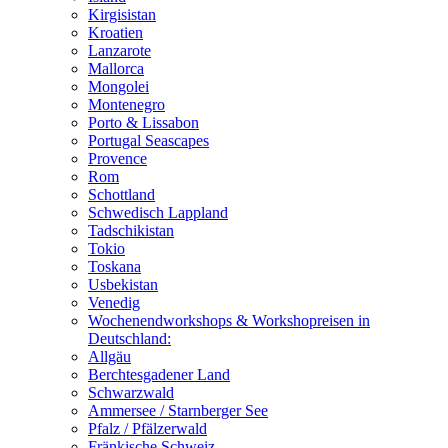
Kirgisistan
Kroatien
Lanzarote
Mallorca
Mongolei
Montenegro
Porto & Lissabon
Portugal Seascapes
Provence
Rom
Schottland
Schwedisch Lappland
Tadschikistan
Tokio
Toskana
Usbekistan
Venedig
Wochenendworkshops & Workshopreisen in
Deutschland:
Allgäu
Berchtesgadener Land
Schwarzwald
Ammersee / Starnberger See
Pfalz / Pfälzerwald
Fränkische Schweiz