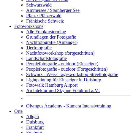
Schwarzwald
Ammersee / Starnberger See
Pfalz / Pfälzerwald
Fränkische Schweiz
Fotoworkshops
Alle Fotokurstermine
Grundlagen der Fotografie
Nachtfotografie (Anfänger)
Tierfotografie
Nachtfotoworkshop (fortgeschritten)
Landschaftsfotografie
Peoplefotografie - outdoor (Einsteiger)
Peoplefotografie - outdoor (Fortgeschritten)
Schwarz - Weiss Tagesworkshop Streetfotografie
Lightpainting für Einsteiger in Duisburg
Fotowalk Hamburg Airport
Architektur und Skyline Frankfurt a.M.
Olympus Academy - Kamera Intensivtraining
Orte
Allgäu
Duisburg
Frankfurt
Freiburg