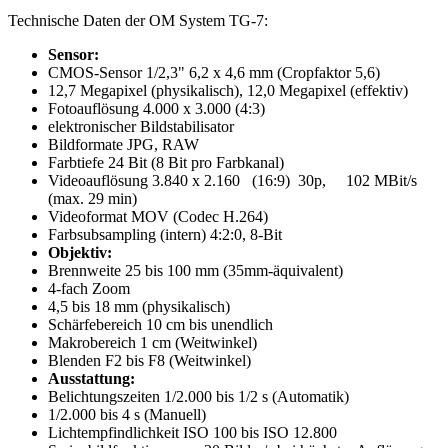
Technische Daten der OM System TG-7:
Sensor:
CMOS-Sensor 1/2,3" 6,2 x 4,6 mm (Cropfaktor 5,6)
12,7 Megapixel (physikalisch), 12,0 Megapixel (effektiv)
Fotoauflösung 4.000 x 3.000 (4:3)
elektronischer Bildstabilisator
Bildformate JPG, RAW
Farbtiefe 24 Bit (8 Bit pro Farbkanal)
Videoauflösung 3.840 x 2.160 (16:9) 30p, 102 MBit/s
(max. 29 min)
Videoformat MOV (Codec H.264)
Farbsubsampling (intern) 4:2:0, 8-Bit
Objektiv:
Brennweite 25 bis 100 mm (35mm-äquivalent)
4-fach Zoom
4,5 bis 18 mm (physikalisch)
Schärfebereich 10 cm bis unendlich
Makrobereich 1 cm (Weitwinkel)
Blenden F2 bis F8 (Weitwinkel)
Ausstattung:
Belichtungszeiten 1/2.000 bis 1/2 s (Automatik)
1/2.000 bis 4 s (Manuell)
Lichtempfindlichkeit ISO 100 bis ISO 12.800