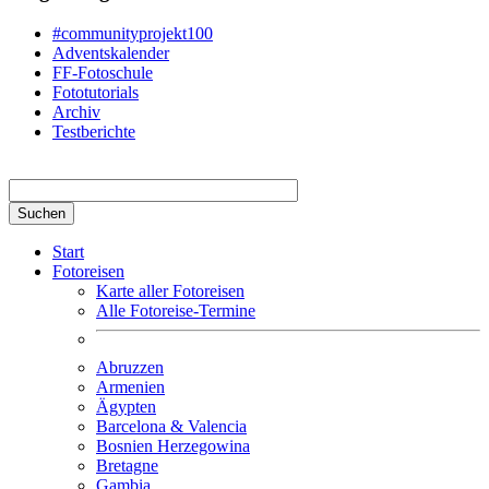
#communityprojekt100
Adventskalender
FF-Fotoschule
Fototutorials
Archiv
Testberichte
Suchbegriff hier eingeben
Start
Fotoreisen
Karte aller Fotoreisen
Alle Fotoreise-Termine
Abruzzen
Armenien
Ägypten
Barcelona & Valencia
Bosnien Herzegowina
Bretagne
Gambia