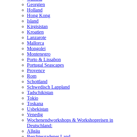
Georgien
Holland
Hong Kong
Island
Kirgisistan
Kroatien
Lanzarote
Mallorca
Mongolei
Montenegro
Porto & Lissabon
Portugal Seascapes
Provence
Rom
Schottland
Schwedisch Lappland
Tadschikistan
Tokio
Toskana
Usbekistan
Venedig
Wochenendworkshops & Workshopreisen in
Deutschland:
Allgäu
Berchtesgadener Land