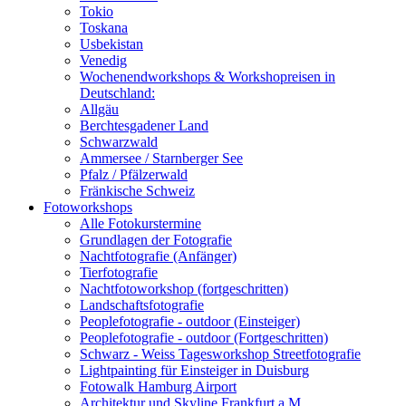
Tokio
Toskana
Usbekistan
Venedig
Wochenendworkshops & Workshopreisen in
Deutschland:
Allgäu
Berchtesgadener Land
Schwarzwald
Ammersee / Starnberger See
Pfalz / Pfälzerwald
Fränkische Schweiz
Fotoworkshops
Alle Fotokurstermine
Grundlagen der Fotografie
Nachtfotografie (Anfänger)
Tierfotografie
Nachtfotoworkshop (fortgeschritten)
Landschaftsfotografie
Peoplefotografie - outdoor (Einsteiger)
Peoplefotografie - outdoor (Fortgeschritten)
Schwarz - Weiss Tagesworkshop Streetfotografie
Lightpainting für Einsteiger in Duisburg
Fotowalk Hamburg Airport
Architektur und Skyline Frankfurt a.M.