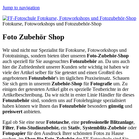
Jump to navigation
Fotokurse, Fotoworkshops und Fotozubehör-Shop
Foto Zubehör Shop
Wir sind nicht nur Spezialist für Fotokurse, Fotoworkshops und
Fototrainings, sondern bieten über unseren
Foto-Zubehör-Shop
auch speziell für Sie ausgesuchtes
Fotozubehör
an. Da uns auch
hier die Zufriedenheit unserer Kunden sehr wichtig ist haben wir
viele der Artikel selber für Sie getestet und einen Großteil des
angebotenen
Fotozubehör
's im täglichen Praxiseinsatz. Schauen
Sie sich gern in unserem
Zubehör-Shop
für
Fotografie
um. Zu
einigen der getesteten Artikel gibt es spezielle Testberichte in der
Artikelbeschreibung. Da wir nicht in erster Linie Händler für dieses
Fotozubehör
sind, sondern uns auf Fotolehrgänge spezialisiert
haben können wir Ihnen das
Fotozubehör
besonders
günstig
und
preiswert
anbieten.
Egal ob Sie eine neue
Fototasche
, eine
professionelle Blitzanlage
,
Filter
,
Foto-Studiozubehör,
ein
Stativ
,
Systemblitz-Zubehör
oder
Fotopapier
für den Ausdruck Ihrer schönsten Fotos zu Hause
suchen, im
Shop für Foto-Zubehör
der FF-Fotoschule sind Sie