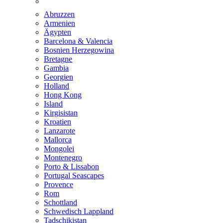
Abruzzen
Armenien
Ägypten
Barcelona & Valencia
Bosnien Herzegowina
Bretagne
Gambia
Georgien
Holland
Hong Kong
Island
Kirgisistan
Kroatien
Lanzarote
Mallorca
Mongolei
Montenegro
Porto & Lissabon
Portugal Seascapes
Provence
Rom
Schottland
Schwedisch Lappland
Tadschikistan