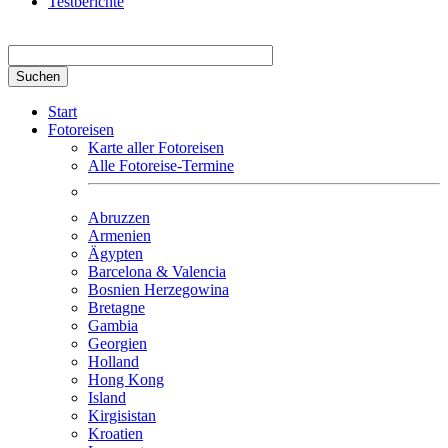
Testberichte
Suchbegriff hier eingeben
Start
Fotoreisen
Karte aller Fotoreisen
Alle Fotoreise-Termine
Abruzzen
Armenien
Ägypten
Barcelona & Valencia
Bosnien Herzegowina
Bretagne
Gambia
Georgien
Holland
Hong Kong
Island
Kirgisistan
Kroatien