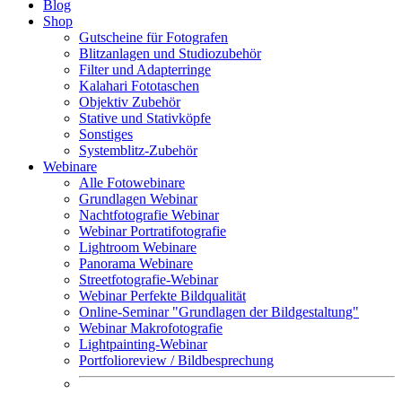
Blog
Shop
Gutscheine für Fotografen
Blitzanlagen und Studiozubehör
Filter und Adapterringe
Kalahari Fototaschen
Objektiv Zubehör
Stative und Stativköpfe
Sonstiges
Systemblitz-Zubehör
Webinare
Alle Fotowebinare
Grundlagen Webinar
Nachtfotografie Webinar
Webinar Portratifotografie
Lightroom Webinare
Panorama Webinare
Streetfotografie-Webinar
Webinar Perfekte Bildqualität
Online-Seminar "Grundlagen der Bildgestaltung"
Webinar Makrofotografie
Lightpainting-Webinar
Portfolioreview / Bildbesprechung