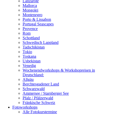
Lanzarote
Mallorca
Mongolei
Montenegro
Porto & Lissabon
Portugal Seascapes
Provence
Rom
Schottland
Schwedisch Lappland
Tadschikistan
Tokio
Toskana
Usbekistan
Venedig
Wochenendworkshops & Workshopreisen in
Deutschland:
Allgäu
Berchtesgadener Land
Schwarzwald
Ammersee / Starnberger See
Pfalz / Pfälzerwald
Fränkische Schweiz
Fotoworkshops
Alle Fotokurstermine