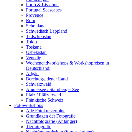
Porto & Lissabon
Portugal Seascapes
Provence
Rom
Schottland
Schwedisch Lappland
Tadschikistan
Tokio
Toskana
Usbekistan
Venedig
Wochenendworkshops & Workshopreisen in
Deutschland:
Allgäu
Berchtesgadener Land
Schwarzwald
Ammersee / Starnberger See
Pfalz / Pfälzerwald
Fränkische Schweiz
Fotoworkshops
Alle Fotokurstermine
Grundlagen der Fotografie
Nachtfotografie (Anfänger)
Tierfotografie
Nachtfotoworkshop (fortgeschritten)