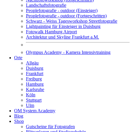
Landschaftsfotografie
Peoplefotografie - outdoor (Einsteiger)
Peoplefotografie - outdoor (Fortgeschritten)
Schwarz - Weiss Tagesworkshop Streetfotografie
Lightpainting für Einsteiger in Duisburg
Fotowalk Hamburg Airport
Architektur und Skyline Frankfurt a.M.
Olympus Academy - Kamera Intensivtraining
Orte
Allgäu
Duisburg
Frankfurt
Freiburg
Hamburg
Karlsruhe
Köln
Stuttgart
Ulm
OM System Academy
Blog
Shop
Gutscheine für Fotografen
Blitzanlagen und Studiozubehör