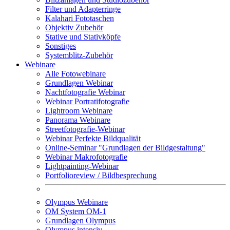
Filter und Adapterringe
Kalahari Fototaschen
Objektiv Zubehör
Stative und Stativköpfe
Sonstiges
Systemblitz-Zubehör
Webinare
Alle Fotowebinare
Grundlagen Webinar
Nachtfotografie Webinar
Webinar Portratifotografie
Lightroom Webinare
Panorama Webinare
Streetfotografie-Webinar
Webinar Perfekte Bildqualität
Online-Seminar "Grundlagen der Bildgestaltung"
Webinar Makrofotografie
Lightpainting-Webinar
Portfolioreview / Bildbesprechung
Olympus Webinare
OM System OM-1
Grundlagen Olympus
Olympus intensiv