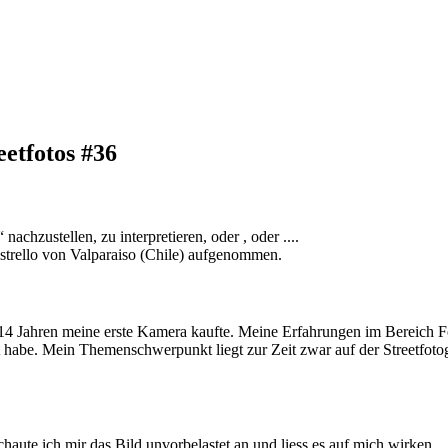
etfotos #36
chzustellen, zu interpretieren, oder , oder ....
strello von Valparaiso (Chile) aufgenommen.
 14 Jahren meine erste Kamera kaufte. Meine Erfahrungen im Bereich Fot
habe. Mein Themenschwerpunkt liegt zur Zeit zwar auf der Streetfotogr
haute ich mir das Bild unvorbelastet an und liess es auf mich wirken.