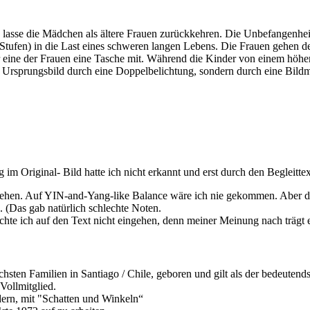
 lasse die Mädchen als ältere Frauen zurückkehren. Die Unbefangenheit
n Stufen) in die Last eines schweren langen Lebens. Die Frauen gehen
r eine der Frauen eine Tasche mit. Während die Kinder von einem höhe
as Ursprungsbild durch eine Doppelbelichtung, sondern durch eine Bild
im Original- Bild hatte ich nicht erkannt und erst durch den Begleit
ehen. Auf YIN-and-Yang-like Balance wäre ich nie gekommen. Aber das
te. (Das gab natürlich schlechte Noten.
te ich auf den Text nicht eingehen, denn meiner Meinung nach trägt er
hsten Familien in Santiago / Chile, geboren und gilt als der bedeutends
Vollmitglied.
dern, mit "Schatten und Winkeln“