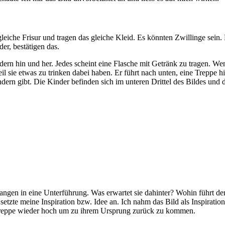
eiche Frisur und tragen das gleiche Kleid. Es könnten Zwillinge sein. 
er, bestätigen das.
ern hin und her. Jedes scheint eine Flasche mit Getränk zu tragen. We
il sie etwas zu trinken dabei haben. Er führt nach unten, eine Treppe h
ern gibt. Die Kinder befinden sich im unteren Drittel des Bildes und d
ngen in eine Unterführung. Was erwartet sie dahinter? Wohin führt de
tzte meine Inspiration bzw. Idee an. Ich nahm das Bild als Inspirat
 Treppe wieder hoch um zu ihrem Ursprung zurück zu kommen.