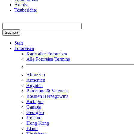
Archiv
Testberichte
Suchbegriff hier eingeben
Start
Fotoreisen
Karte aller Fotoreisen
Alle Fotoreise-Termine
Abruzzen
Armenien
Ägypten
Barcelona & Valencia
Bosnien Herzegowina
Bretagne
Gambia
Georgien
Holland
Hong Kong
Island
Kirgisistan