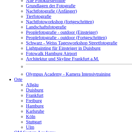
Alle Fotokurstermine
Grundlagen der Fotografie
Nachtfotografie (Anfänger)
Tierfotografie
Nachtfotoworkshop (fortgeschritten)
Landschaftsfotografie
Peoplefotografie - outdoor (Einsteiger)
Peoplefotografie - outdoor (Fortgeschritten)
Schwarz - Weiss Tagesworkshop Streetfotografie
Lightpainting für Einsteiger in Duisburg
Fotowalk Hamburg Airport
Architektur und Skyline Frankfurt a.M.
Olympus Academy - Kamera Intensivtraining
Orte
Allgäu
Duisburg
Frankfurt
Freiburg
Hamburg
Karlsruhe
Köln
Stuttgart
Ulm