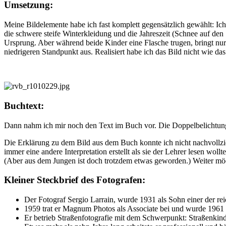
Umsetzung:
Meine Bildelemente habe ich fast komplett gegensätzlich gewählt: Ich
die schwere steife Winterkleidung und die Jahreszeit (Schnee auf de
Ursprung. Aber während beide Kinder eine Flasche trugen, bringt nu
niedrigeren Standpunkt aus. Realisiert habe ich das Bild nicht wie d
Buchtext:
Dann nahm ich mir noch den Text im Buch vor. Die Doppelbelichtung 
Die Erklärung zu dem Bild aus dem Buch konnte ich nicht nachvollzi
immer eine andere Interpretation erstellt als sie der Lehrer lesen woll
(Aber aus dem Jungen ist doch trotzdem etwas geworden.) Weiter möch
Kleiner Steckbrief des Fotografen:
Der Fotograf Sergio Larrain, wurde 1931 als Sohn einer der reic
1959 trat er Magnum Photos als Associate bei und wurde 1961 
Er betrieb Straßenfotografie mit dem Schwerpunkt: Straßenkin