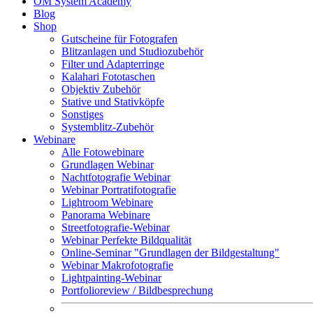
OM System Academy
Blog
Shop
Gutscheine für Fotografen
Blitzanlagen und Studiozubehör
Filter und Adapterringe
Kalahari Fototaschen
Objektiv Zubehör
Stative und Stativköpfe
Sonstiges
Systemblitz-Zubehör
Webinare
Alle Fotowebinare
Grundlagen Webinar
Nachtfotografie Webinar
Webinar Portratifotografie
Lightroom Webinare
Panorama Webinare
Streetfotografie-Webinar
Webinar Perfekte Bildqualität
Online-Seminar "Grundlagen der Bildgestaltung"
Webinar Makrofotografie
Lightpainting-Webinar
Portfolioreview / Bildbesprechung