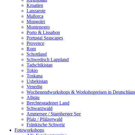
Kroatien
Lanzarote
Mallorca
Mongolei
Montenegro
Porto & Lissabon
Portugal Seascapes
Provence
Rom
Schottland
Schwedisch Lappland
Tadschikistan
Tokio
Toskana
Usbekistan
Venedig
Wochenendworkshops & Workshopreisen in Deutschlan
Allgäu
Berchtesgadener Land
Schwarzwald
Ammersee / Starnberger See
Pfalz / Pfälzerwald
Fränkische Schweiz
Fotoworkshops