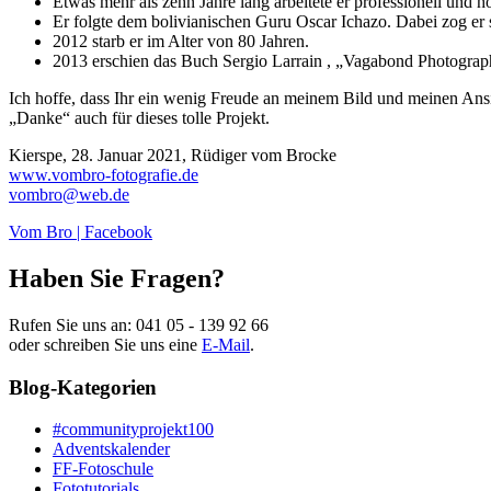
Etwas mehr als zehn Jahre lang arbeitete er professionell und h
Er folgte dem bolivianischen Guru Oscar Ichazo. Dabei zog er 
2012 starb er im Alter von 80 Jahren.
2013 erschien das Buch Sergio Larrain , „Vagabond Photograp
Ich hoffe, dass Ihr ein wenig Freude an meinem Bild und meinen Ansich
„Danke“ auch für dieses tolle Projekt.
Kierspe, 28. Januar 2021, Rüdiger vom Brocke
www.vombro-fotografie.de
vombro@web.de
Vom Bro | Facebook
Haben Sie Fragen?
Rufen Sie uns an:
041 05 - 139 92 66
oder schreiben Sie uns eine
E-Mail
.
Blog-Kategorien
#communityprojekt100
Adventskalender
FF-Fotoschule
Fototutorials